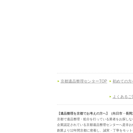
京都遺品整理センターTOP
初めての方
よくあるご
【遺品整理を京都でお考えの方へ】（向日市・長岡
京都で遺品整理・処分を行っている業者をお探しな
企業認定されている京都遺品整理センターへ是非お
創業より12年間京都に密着し、誠実・丁寧をモッ