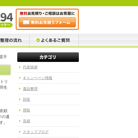
生選手
代表挨拶
キャンペーン情報
パトリ
羽生
遺品整理
回収
買取
依頼
年の遺
見積
す。
スタッフブログ