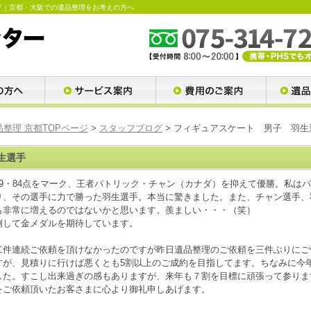
グ｜京都・大阪での遺品整理をお考えの方へ
品整理 京都TOPページ
>
スタッフブログ
> フィギュアスケート 男子 羽
羽生選手
99・84点をマーク、王者パトリック・チャン（カナダ）を抑えて優勝。私は
り、その選手に力で勝った羽生選手。本当に驚きました。また、チャン選手、
も非常に増えるのではないかと思います。羨ましい・・・（笑）
して金メダルを期待しています。
二件連続ご依頼を頂けなかったのですが昨日遺品整理のご依頼を三件ぶりにご
すが、見積りに行けば悪くとも5割以上のご成約を目指してます。ちなみに今
した。すこし出来過ぎの感もありますが、来年も７割を目標に頑張って参りま
をご依頼頂いたお客さまに心より御礼申しあげます。