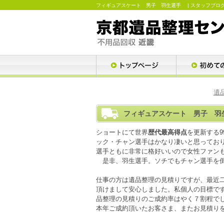
フィギュアスケート 男子 羽生選手 | スタッフブロ
遺
フィギュアスケート 男子 
ショートにて世界
歴代最高得点
を更新する
ック・チャン選手はかなり凄いと思ってお
選手ともに非常に格好いいので女性ファン
是非、羽生選手。ソチでもチャン選手を倒
仕事の方は遺品整理の見積りですが、最近
頂けまして安心しました。私個人の目標で
品整理の見積りのご成約率はやく７割程で
本年ご成約頂いたお客さま、またお見積り