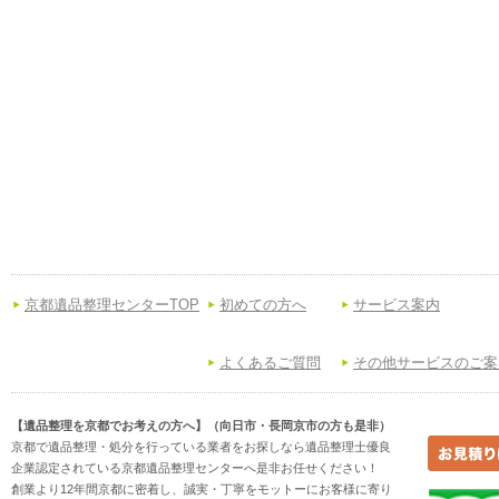
京都遺品整理センターTOP
初めての方へ
サービス案内
よくあるご質問
その他サービスのご案
【遺品整理を京都でお考えの方へ】（向日市・長岡京市の方も是非）
京都で遺品整理・処分を行っている業者をお探しなら遺品整理士優良
企業認定されている京都遺品整理センターへ是非お任せください！
創業より12年間京都に密着し、誠実・丁寧をモットーにお客様に寄り